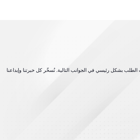
مزايا شركة Credit Cooperatives Optoelectronics في تطوير المنتجات حسب الطلب بشكل رئيسي في الجوانب التالية. نُسخّر كل خبرتنا وإبداعنا