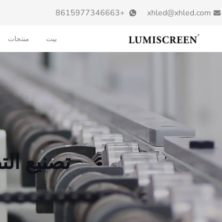
+8615977346663
xhled@xhled.com
بيت
منتجات
تصنيع الت