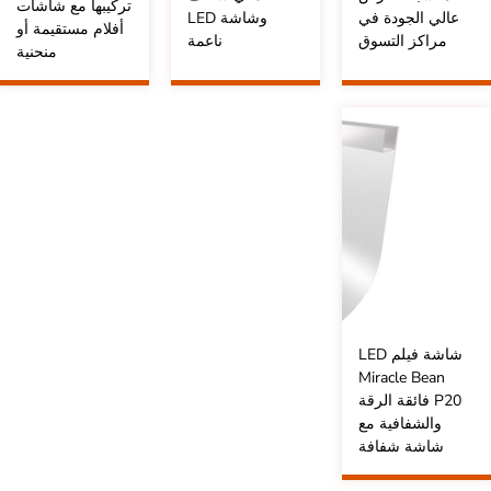
تركيبها مع شاشات
عالي الجودة في
وشاشة LED
أفلام مستقيمة أو
مراكز التسوق
ناعمة
منحنية
شاشة فيلم LED
Miracle Bean
P20 فائقة الرقة
والشفافية مع
شاشة شفافة