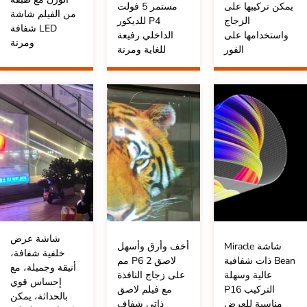
يمكن تركيبها على
مستمر 5 فولت
من الفيلم شاشة
الزجاج
P4 للديكور
LED شفافة
واستخدامها على
الداخلي رفيعة
ومرنة
الفور
للغاية ومرنة
شاشة عرض
شاشة Miracle
أخف وأرق وأسهل
خلفية شفافة،
Bean ذات شفافية
لاصق P6 2 مم
أنيقة وجميلة، مع
عالية وسهلة
على زجاج النافذة
إحساس قوي
التركيب P16
مع فيلم لاصق
بالحداثة، يمكن
مناسبة للعرض
ذاتي شفاف